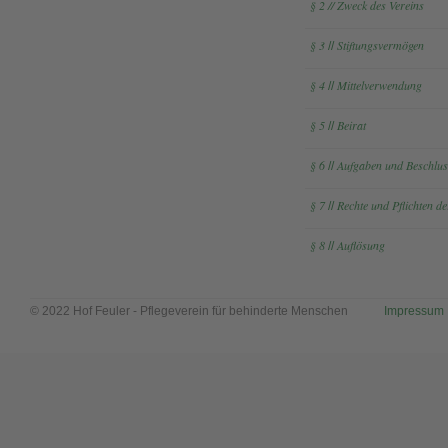
§ 2 // Zweck des Vereins
§ 3
Stiftungsvermögen
//
§ 4
Mittelverwendung
//
§ 5
Beirat
//
§ 6
Aufgaben und Beschluss
//
§ 7
Rechte und Pflichten d
//
§ 8
Auflösung
//
© 2022 Hof Feuler - Pflegeverein für behinderte Menschen
............
Impressum