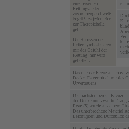
einer eisernen
ich 
Rettungs-leiter
zusammengeschweißt,
Dire
begrüßt es jeden, der
Kaue
zur Therapiehalle
blin
geht.
Aber
Vern
Die Sprossen der
klare
Leiter symbo-lisieren
mich
mir das Gefühl der
verli
Rettung, mir wird
geholfen.
Das nächste Kreuz aus massi
Decke. Es vermittelt mir das G
Urvertrauens.
Die nächsten beiden Kreuze h
der Decke und zwar im Gang z
Erste
(5)
wurde aus einem Gitter
Das unterbrochene Material ste
Leichtigkeit und Durchblick da
Direkt darunter ein Kreuz aus P