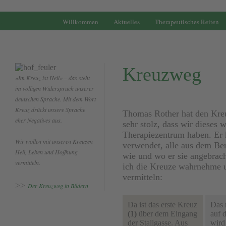
.
Willkommen
Aktuelles
Therapeutisches Reiten
Kreuzweg
»Im Kreuz ist Heil« – das steht
im völligen Widerspruch unserer
deutschen Sprache. Mit dem Wort
Kreuz drückt unsere Sprache
Thomas Rother hat den Kreu
eher Negatives aus.
sehr stolz, dass wir dieses
Therapiezentrum haben. Er h
Wir wollen mit unseren
Kreuzen
verwendet, alle aus dem Ber
Heil, Leben und Hoffnung
wie und wo er sie angebrach
vermitteln.
ich die Kreuze wahrnehme u
vermitteln:
>>
Der Kreuzweg in Bildern
Da ist das erste Kreuz
Das 
(1)
über dem Eingang
auf 
der Stallgasse. Aus
wird